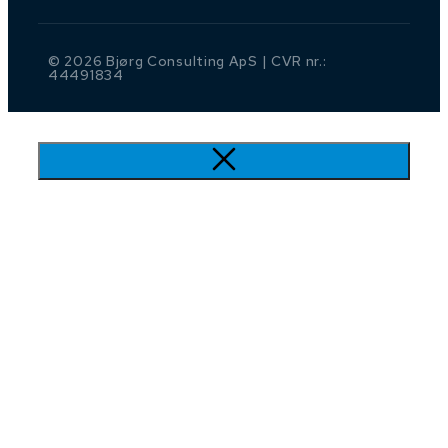
© 2026 Bjørg Consulting ApS | CVR nr.:
44491834