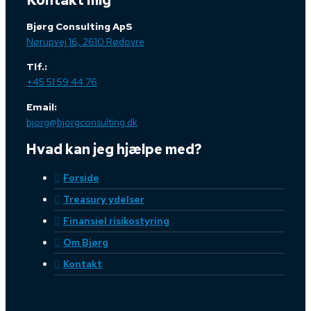
Bjørg Consulting ApS
Nørupvej 16, 2610 Rødovre
Tlf.:
+45 51 59 44 76
Email:
bjorg@bjorgconsulting.dk
Hvad kan jeg hjælpe med?
Forside
Treasury ydelser
Finansiel risikostyring
Om Bjørg
Kontakt