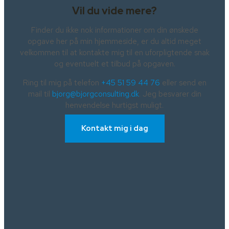
Vil du vide mere?
Finder du ikke nok informationer om din ønskede
opgave her på min hjemmeside, er du altid meget
velkommen til at kontakte mig til en uforpligtende snak
og eventuelt et tilbud på opgaven.
Ring til mig på telefon
+45 51 59 44 76
eller send en
mail til
bjorg@bjorgconsulting.dk
. Jeg besvarer din
henvendelse hurtigst muligt.
Kontakt mig i dag