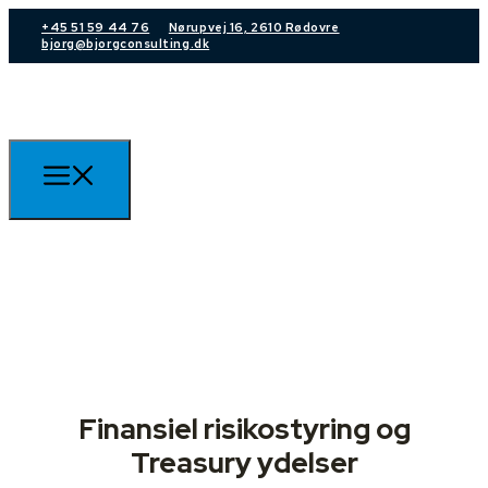
+45 51 59 44 76
Nørupvej 16, 2610 Rødovre
bjorg@bjorgconsulting.dk
Finansiel risikostyring og
Treasury ydelser