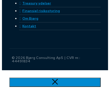
Treasury ydelser
Finansiel risikostyring
Om Bjørg
Kontakt
© 2026 Bjørg Consulting ApS | CVR nr.:
44491834