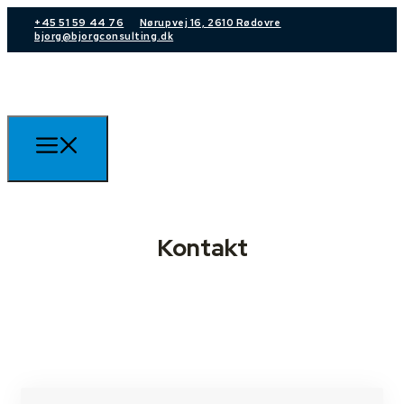
+45 51 59 44 76
Nørupvej 16, 2610 Rødovre
bjorg@bjorgconsulting.dk
Kontakt
+45 51 59 44 76
bjorg@bjorgconsulting.dk